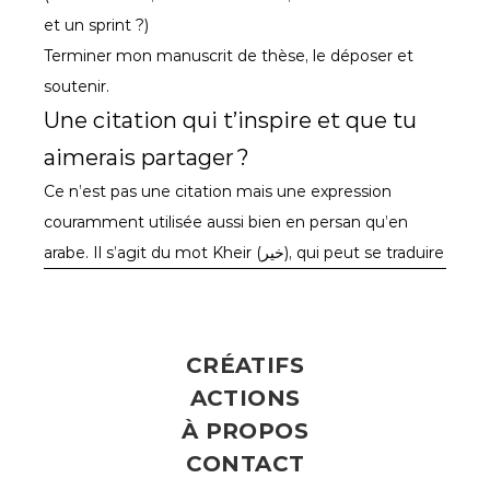
et un sprint ?)

Terminer mon manuscrit de thèse, le déposer et 
soutenir. 
Une citation qui t’inspire et que tu 
aimerais partager ?
Ce n’est pas une citation mais une expression 
couramment utilisée aussi bien en persan qu’en 
arabe. Il s’agit du mot Kheir (خیر), qui peut se traduire 
simplement par "c’est pour le mieux". Je l’ai 
récemment intégré à mon vocabulaire quotidien car 
il m’apporte une forme de sérénité face à 
CRÉATIFS
l'incertitude.
ACTIONS
SUIVRE SON TRAVAIL
À PROPOS
CONTACT